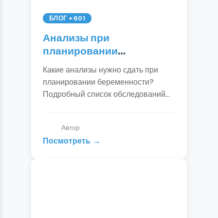
БЛОГ +601
Анализы при
планировании
беременности: полный
Какие анализы нужно сдать при
список для женщин и
планировании беременности?
мужчин
Подробный список обследований
для будущей мамы и папы: TORCH-
инфекции, гормоны, генетика,
Автор
спермограмма. Готовый чек-лист от
Посмотреть
гинеколога.