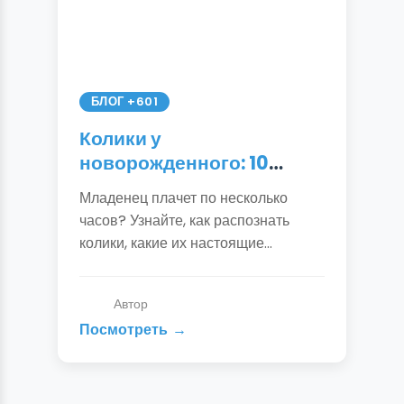
БЛОГ +601
Колики у
новорожденного: 10
способов помочь
Младенец плачет по несколько
малышу + причины и
часов? Узнайте, как распознать
симптомы | Подробный
колики, какие их настоящие
гид
причины и как быстро успокоить
ребенка. Проверенные методы от
Автор
педиатров и опытных мам.
Посмотреть