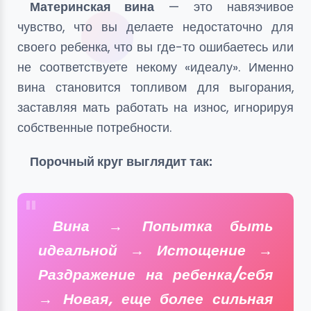
Материнская вина
— это навязчивое
чувство, что вы делаете недостаточно для
своего ребенка, что вы где-то ошибаетесь или
не соответствуете некому «идеалу». Именно
вина становится топливом для выгорания,
заставляя мать работать на износ, игнорируя
собственные потребности.
Порочный круг выглядит так:
Вина
→
Попытка быть
идеальной
→
Истощение
→
Раздражение на ребенка/себя
→
Новая, еще более сильная