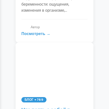
Симптомы и точная
беременности: ощущения,
диагностика
изменения в организме,
достоверные симптомы. Как
отличить ПМС от беременности,
Автор
когда делать тест и идти к врачу.
Посмотреть
БЛОГ +769