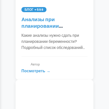
БЛОГ +598
Анализы при
планировании
беременности: полный
Какие анализы нужно сдать при
список для женщин и
планировании беременности?
мужчин
Подробный список обследований
для будущей мамы и папы: TORCH-
инфекции, гормоны, генетика,
Автор
спермограмма. Готовый чек-лист от
Посмотреть
гинеколога.