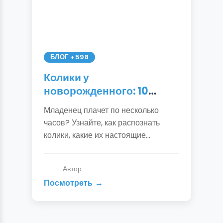
БЛОГ +598
Колики у
новорожденного: 10
способов помочь
Младенец плачет по несколько
малышу + причины и
часов? Узнайте, как распознать
симптомы | Подробный
колики, какие их настоящие
гид
причины и как быстро успокоить
ребенка. Проверенные методы от
Автор
педиатров и опытных мам.
Посмотреть