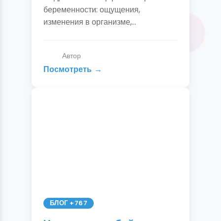
Симптомы и точная
беременности: ощущения,
диагностика
изменения в организме,
достоверные симптомы. Как
отличить ПМС от беременности,
Автор
когда делать тест и идти к врачу.
Посмотреть
БЛОГ +767