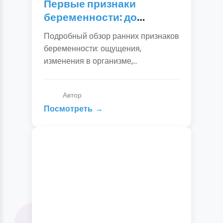
Первые признаки
беременности: до
задержки и после.
Подробный обзор ранних признаков
Симптомы и точная
беременности: ощущения,
диагностика
изменения в организме,
достоверные симптомы. Как
отличить ПМС от беременности,
Автор
когда делать тест и идти к врачу.
Посмотреть