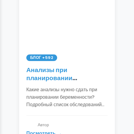
БЛОГ +592
Анализы при
планировании
беременности: полный
Какие анализы нужно сдать при
список для женщин и
планировании беременности?
мужчин
Подробный список обследований
для будущей мамы и папы: TORCH-
инфекции, гормоны, генетика,
Автор
спермограмма. Готовый чек-лист от
Посмотреть