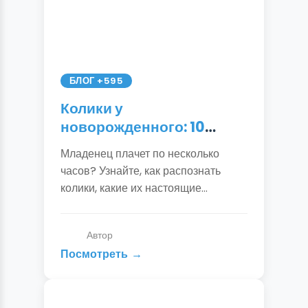
БЛОГ +595
Колики у
новорожденного: 10
способов помочь
Младенец плачет по несколько
малышу + причины и
часов? Узнайте, как распознать
симптомы | Подробный
колики, какие их настоящие
гид
причины и как быстро успокоить
ребенка. Проверенные методы от
Автор
педиатров и опытных мам.
Посмотреть