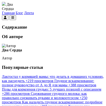
Два
Сердца
Главная
Блог
Лента
Содержание
Об авторе
Два Сердца
Автор
Популярные статьи
Лактостаз у кормящей мамы: что делать в домашних условиях,
как расцедить
+219 просмотров
Грудное вскармливание:
полное руководство от А до Я для мамы
+388 просмотров
Позы для кормления грудью: 5 лучших позиций с описанием
+286 просмотров
Сцеживание грудного молока: как
правильно сцеживать руками и молокоотсосом
+250
просмотров
Как наладить грудное вскармливание: подробное