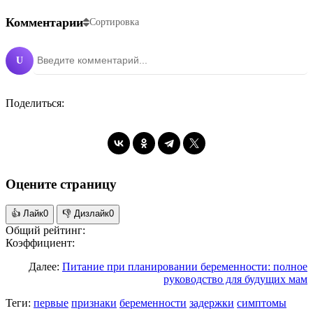
Комментарии
Сортировка
U
Поделиться:
Оцените страницу
👍
Лайк
0
👎
Дизлайк
0
Общий рейтинг:
Коэффициент:
Далее:
Питание при планировании беременности: полное
руководство для будущих мам
Теги:
первые
признаки
беременности
задержки
симптомы