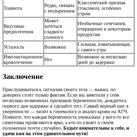
Классический признак
Редко, связана
Тошнота
(токсикоз), особенно
с несварением
утром
Может
Необычные сочетания,
Вкусовые
хотеться
отвращение к некоторым
предпочтения
сладкого/
продуктам
соленого
Сильная, изматывающая,
Усталость
Возможна
с самого утра
Имплантационное
Возможно за несколько
Нет
кровотечение
дней до задержки
Заключение
Прислушиваться к сигналам своего тела — важно, но
доверять стоит только фактам. Если вы заметили у себя
несколько возможных признаков беременности, дождитесь
первого дня задержки и сделайте тест. Самый верный шаг к
уверенности — визит к гинекологу и анализ крови на ХГЧ.
Помните, что каждая беременность уникальна: у кого-то все
симптомы проявляются ярко, а кто-то узнает о своем
положении почти случайно.
Будьте внимательны к себе, и
удачи вам на этом удивительном пути!