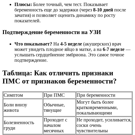
Плюсы:
Более точный, чем тест. Показывает
беременность еще до задержки (через
8-10 дней
после
зачатия) и позволяет оценить динамику по росту
показателей.
Подтверждение беременности на УЗИ
Что показывает?
На
4-5 неделе
(акушерских) врач
может увидеть плодное яйцо в матке, а на
6-7 неделе
—
услышать сердцебиение эмбриона. Это самое точное
подтверждение.
Таблица: Как отличить признаки
ПМС от признаков беременности?
Симптом
При ПМС
При беременности
Могут быть более
Боли внизу
Обычные,
кратковременными,
живота
тянущие
покалывающими
Проходит с
Не проходит, усиливается,
Болезненность
началом
соски очень
груди
месячных
чувствительны