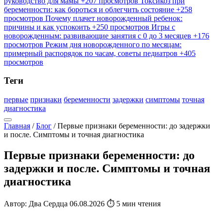
руководство для мамы
+207 просмотров
Токсикоз при
беременности: как бороться и облегчить состояние
+258
просмотров
Почему плачет новорожденный ребенок:
причины и как успокоить
+250 просмотров
Игры с
новорожденным: развивающие занятия с 0 до 3 месяцев
+176
просмотров
Режим дня новорожденного по месяцам:
примерный распорядок по часам, советы педиатров
+405
просмотров
Теги
первые
признаки
беременности
задержки
симптомы
точная
диагностика
Главная
/
Блог
/
Первые признаки беременности: до задержки
и после. Симптомы и точная диагностика
Первые признаки беременности: до
задержки и после. Симптомы и точная
диагностика
Автор: Два Сердца
06.08.2026
⏱ 5 мин чтения