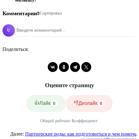
Комментарии
Сортировка
U
Поделиться:
Оцените страницу
👍
👎
Лайк
Дизлайк
0
0
Общий рейтинг:
Коэффициент:
Далее:
Партнерские роды: как подготовиться и чем помочь