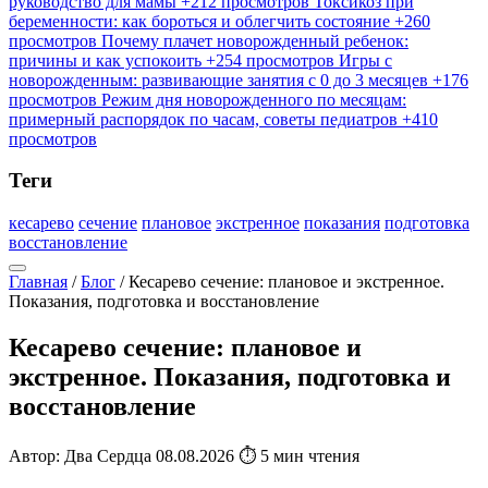
руководство для мамы
+212 просмотров
Токсикоз при
беременности: как бороться и облегчить состояние
+260
просмотров
Почему плачет новорожденный ребенок:
причины и как успокоить
+254 просмотров
Игры с
новорожденным: развивающие занятия с 0 до 3 месяцев
+176
просмотров
Режим дня новорожденного по месяцам:
примерный распорядок по часам, советы педиатров
+410
просмотров
Теги
кесарево
сечение
плановое
экстренное
показания
подготовка
восстановление
Главная
/
Блог
/
Кесарево сечение: плановое и экстренное.
Показания, подготовка и восстановление
Кесарево сечение: плановое и
экстренное. Показания, подготовка и
восстановление
Автор: Два Сердца
08.08.2026
⏱ 5 мин чтения