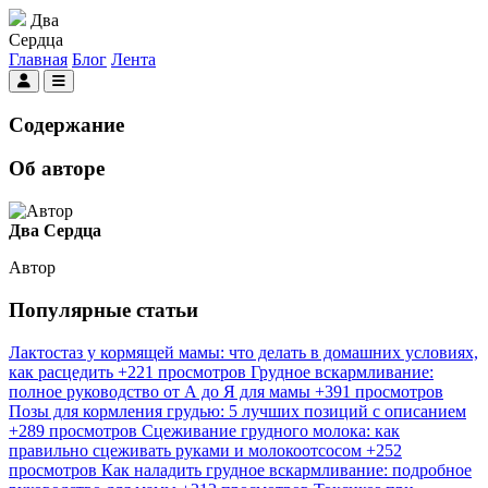
Два
Сердца
Главная
Блог
Лента
Содержание
Об авторе
Два Сердца
Автор
Популярные статьи
Лактостаз у кормящей мамы: что делать в домашних условиях,
как расцедить
+221 просмотров
Грудное вскармливание:
полное руководство от А до Я для мамы
+391 просмотров
Позы для кормления грудью: 5 лучших позиций с описанием
+289 просмотров
Сцеживание грудного молока: как
правильно сцеживать руками и молокоотсосом
+252
просмотров
Как наладить грудное вскармливание: подробное