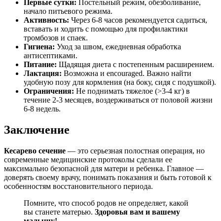
Первые сутки:
Постельный режим, обезболивание,
начало питьевого режима.
Активность:
Через 6-8 часов рекомендуется садиться,
вставать и ходить с помощью для профилактики
тромбозов и спаек.
Гигиена:
Уход за швом, ежедневная обработка
антисептиками.
Питание:
Щадящая диета с постепенным расширением.
Лактация:
Возможна и encouraged. Важно найти
удобную позу для кормления (на боку, сидя с подушкой).
Ограничения:
Не поднимать тяжелое (>3-4 кг) в
течение 2-3 месяцев, воздерживаться от половой жизни
6-8 недель.
Заключение
Кесарево сечение
— это серьезная полостная операция, но
современные медицинские протоколы сделали ее
максимально безопасной для матери и ребенка. Главное —
доверять своему врачу, понимать показания и быть готовой к
особенностям восстановительного периода.
Помните, что способ родов не определяет, какой
вы станете матерью.
Здоровья вам и вашему
малышу!